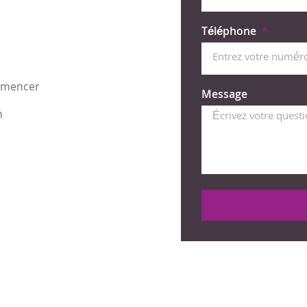
Téléphone
mmencer
Message
n