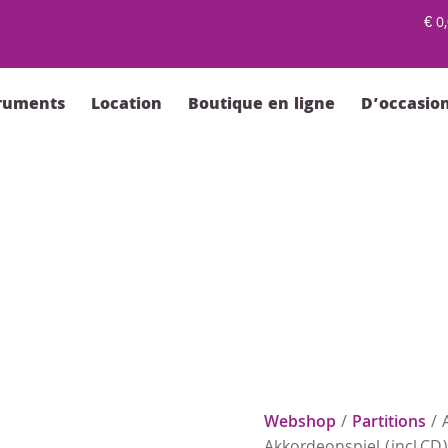
€
0,
truments
Location
Boutique en ligne
D’occasio
Webshop
/
Partitions
/ 