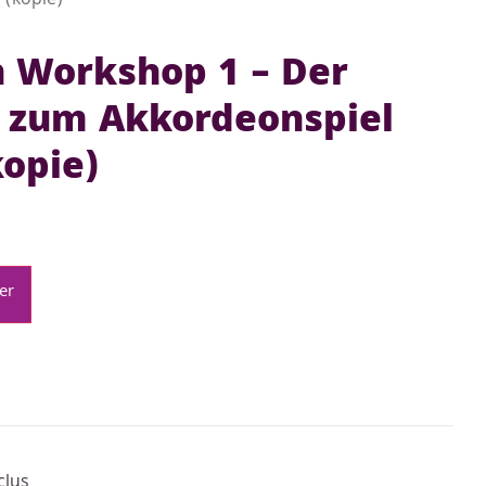
 (kopie)
 Workshop 1 – Der
g zum Akkordeonspiel
kopie)
er
clus