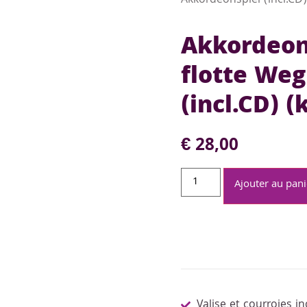
Akkordeonspiel (incl.CD)
Akkordeon
flotte We
(incl.CD) (
€
28,00
Ajouter au pani
Valise et courroies in