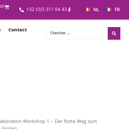
00
+32 (0)3 311 64 43
NL
FR
n
Contact
Akkordeon Workshop 1 – Der flotte Weg zum