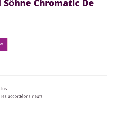
l Söhne Chromatic De
er
clus
r les accordéons neufs