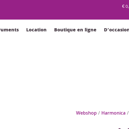
€
0,
truments
Location
Boutique en ligne
D’occasio
Webshop
/
Harmonica
/