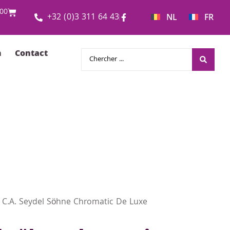
00
+32 (0)3 311 64 43
NL
FR
n
Contact
 C.A. Seydel Söhne Chromatic De Luxe