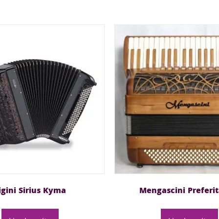
igini Sirius Kyma
Mengascini Preferit