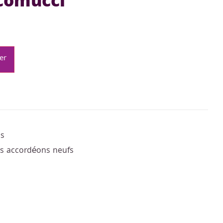
acomucci
er
us
les accordéons neufs