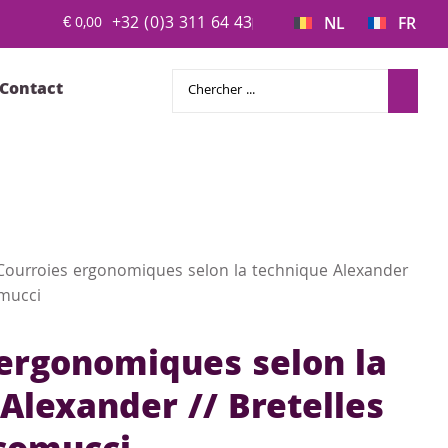
+32 (0)3 311 64 43
€
0,00
NL
FR
Contact
Courroies ergonomiques selon la technique Alexander
omucci
 ergonomiques selon la
Alexander // Bretelles