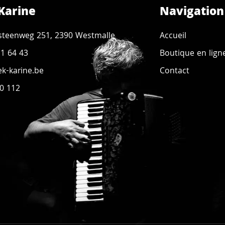
Karine
Navigation
steenweg 251, 2390 Westmalle
Accueil
11 64 43
Boutique en lign
k-karine.be
Contact
0 112