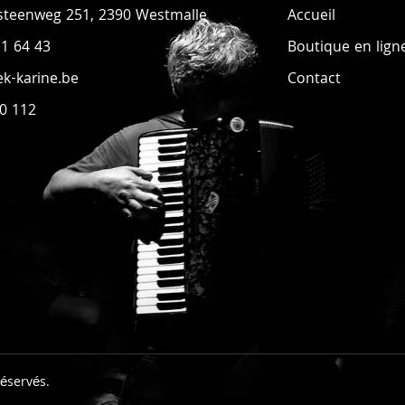
steenweg 251, 2390 Westmalle
Accueil
11 64 43
Boutique en lign
k-karine.be
Contact
0 112
réservés.