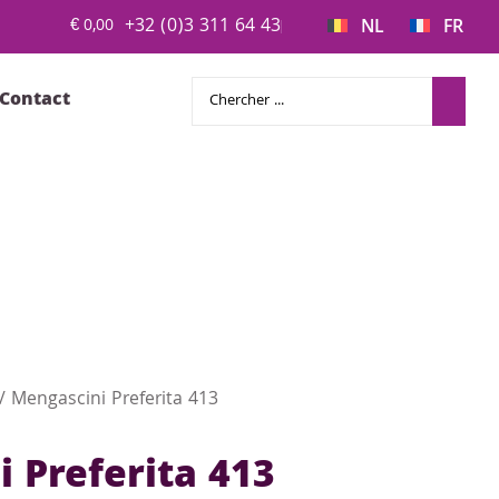
+32 (0)3 311 64 43
€
0,00
NL
FR
Contact
/ Mengascini Preferita 413
 Preferita 413