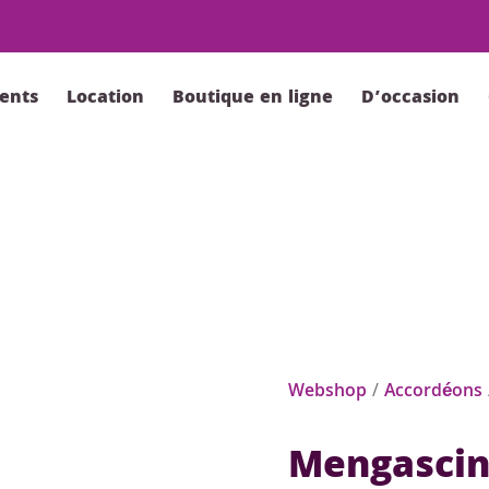
ents
Location
Boutique en ligne
D’occasion
Webshop
/
Accordéons
Mengascini