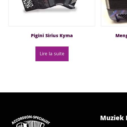
Pigini Sirius Kyma
Meng
Lire la suite
Muziek 