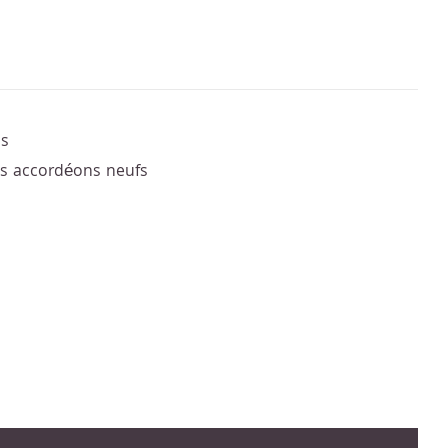
us
les accordéons neufs