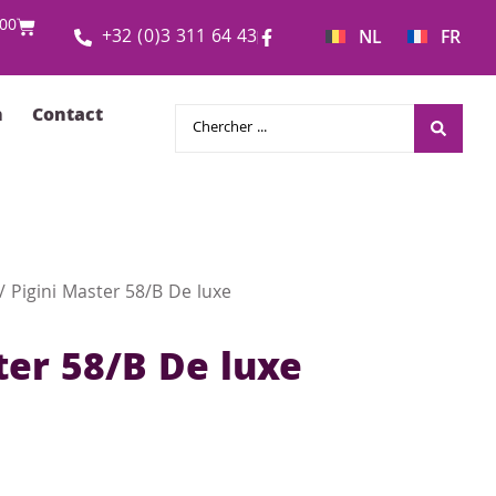
00
+32 (0)3 311 64 43
NL
FR
n
Contact
/ Pigini Master 58/B De luxe
ter 58/B De luxe