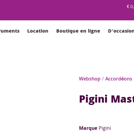
€
0,
truments
Location
Boutique en ligne
D’occasio
Webshop
/
Accordéons
Pigini Mas
Marque
Pigini