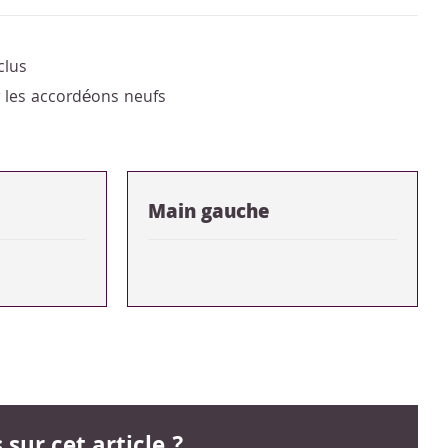
clus
r les accordéons neufs
Main gauche