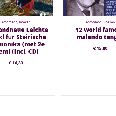
Accordeon
,
Boeken
Accordeon
,
Boeken
andneue Leichte
12 world fam
l für Steirische
malando tan
monika (met 2e
€
15,00
em) (Incl. CD)
€
16,80