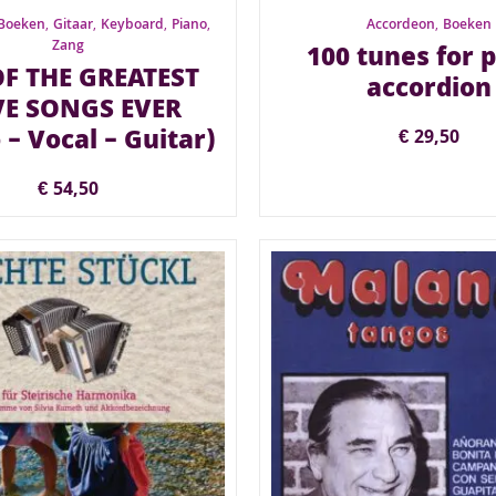
Boeken
,
Gitaar
,
Keyboard
,
Piano
,
Accordeon
,
Boeken
Zang
100 tunes for 
OF THE GREATEST
accordion
E SONGS EVER
 – Vocal – Guitar)
€
29,50
€
54,50