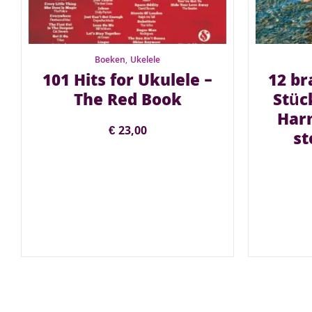
Boeken
,
Ukelele
101 Hits for Ukulele –
12 br
The Red Book
Stück
Har
€
23,00
st