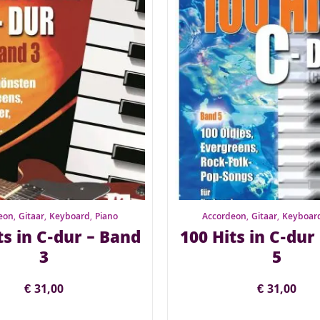
eon
,
Gitaar
,
Keyboard
,
Piano
Accordeon
,
Gitaar
,
Keyboar
ts in C-dur – Band
100 Hits in C-dur
3
5
€
31,00
€
31,00