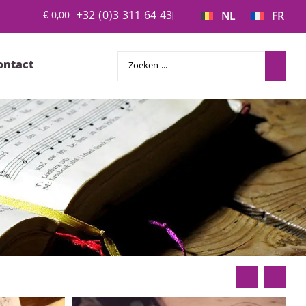
+32 (0)3 311 64 43
€
0,00
NL
FR
ontact