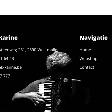
Karine
Navigatie
steenweg 251, 2390 Westmalle
Home
11 64 43
Webshop
k-karine.be
Contact
7 777