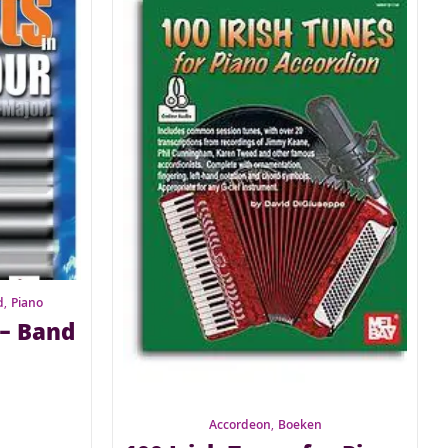
d
,
Piano
 – Band
Accordeon
,
Boeken