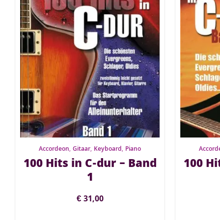
Accordeon
,
Gitaar
,
Keyboard
,
Piano
Accord
100 Hits in C-dur – Band
100 Hi
1
€
31,00