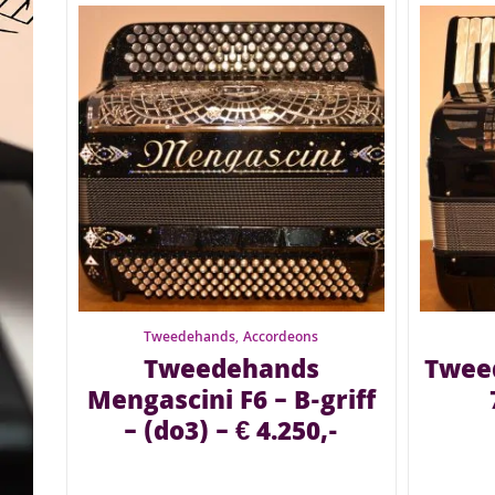
Tweedehands
,
Accordeons
Tweedehands
Tweed
Mengascini F6 – B-griff
– (do3) – € 4.250,-