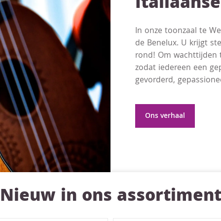
Italiaans
In onze toonzaal te We
de Benelux. U krijgt st
rond! Om wachttijden t
zodat iedereen een gep
gevorderd, gepassionee
Ons verhaal
Nieuw in ons assortimen