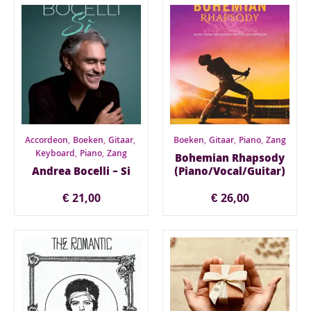
Accordeon
,
Boeken
,
Gitaar
,
Boeken
,
Gitaar
,
Piano
,
Zang
Keyboard
,
Piano
,
Zang
Bohemian Rhapsody
Andrea Bocelli – Si
(Piano/Vocal/Guitar)
€
21,00
€
26,00