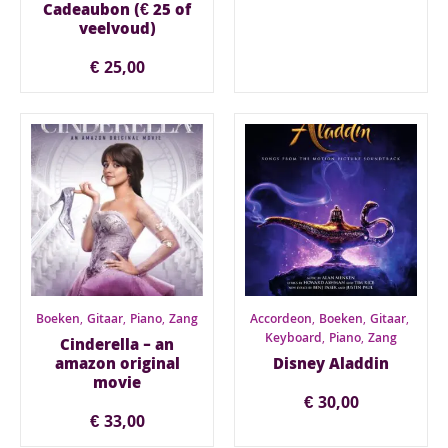
Cadeaubon (€ 25 of
veelvoud)
€
25,00
Boeken
,
Gitaar
,
Piano
,
Zang
Accordeon
,
Boeken
,
Gitaar
,
Keyboard
,
Piano
,
Zang
Cinderella – an
amazon original
Disney Aladdin
movie
€
30,00
€
33,00