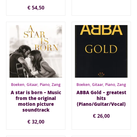
€
54,50
Boeken
,
Gitaar
,
Piano
,
Zang
Boeken
,
Gitaar
,
Piano
,
Zang
A star is born – Music
ABBA Gold – greatest
from the original
hits
motion picture
(Piano/Guitar/Vocal)
soundtrack
€
26,00
€
32,00