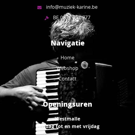
info@muziek-karine.be
BE 0835 957 777
Navigatie
Home
Webshop
Contact
Openingsuren
Westmalle
dinsdag tot en met vrijdag