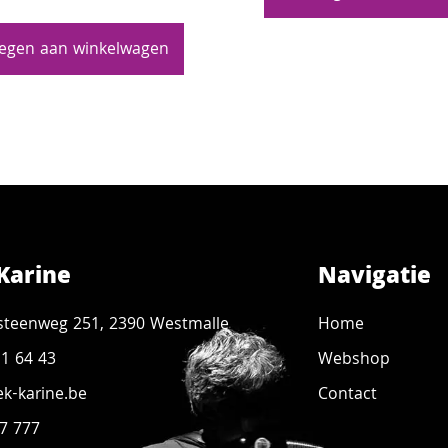
egen aan winkelwagen
Karine
Navigatie
steenweg 251, 2390 Westmalle
Home
11 64 43
Webshop
k-karine.be
Contact
7 777