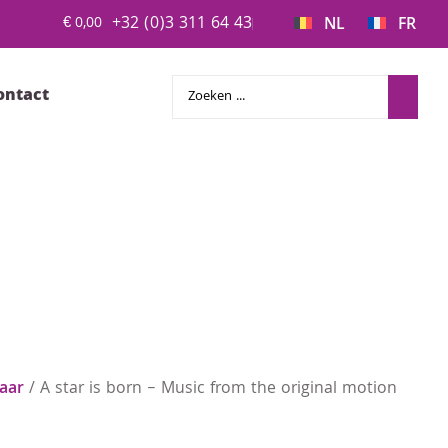
+32 (0)3 311 64 43
€
0,00
NL
FR
ontact
taar
/ A star is born – Music from the original motion