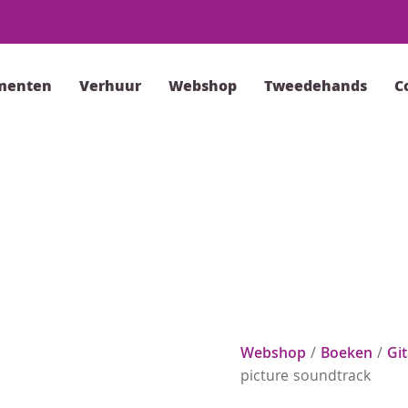
menten
Verhuur
Webshop
Tweedehands
C
Webshop
/
Boeken
/
Gi
picture soundtrack