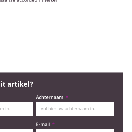
taliaanse accordeon merken
it artikel?
Achternaam
E-mail