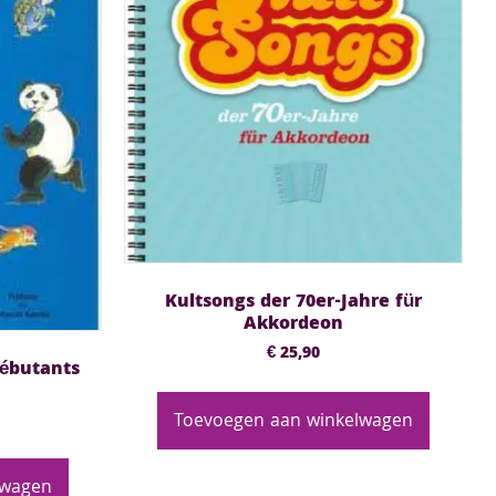
Kultsongs der 70er-Jahre für
Akkordeon
€
25,90
ébutants
Toevoegen aan winkelwagen
lwagen