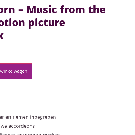
born – Music from the
otion picture
k
 winkelwagen
er en riemen inbegrepen
euwe accordeons