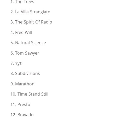
1. The Trees
2. La Villa Strangiato
3. The Spirit Of Radio
4. Free Will
5. Natural Science
6. Tom Sawyer
7. Yyz
8. Subdivisions
9. Marathon
10. Time Stand Still
11. Presto
12. Bravado