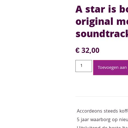
A star is 
original m
soundtrac
€
32,00
Toevoegen aan
Accordeons steeds koff
5 jaar waarborg op ni