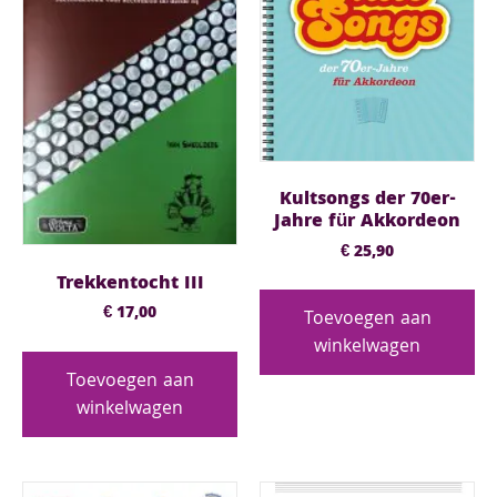
Kultsongs der 70er-
Jahre für Akkordeon
€
25,90
Trekkentocht III
€
17,00
Toevoegen aan
winkelwagen
Toevoegen aan
winkelwagen