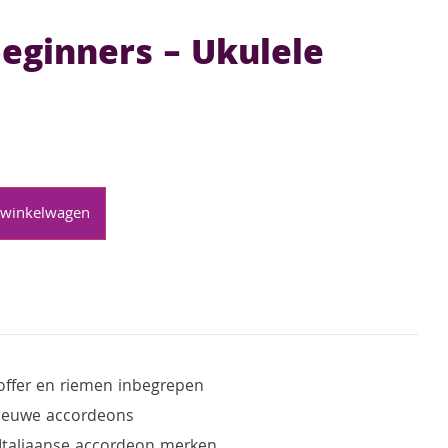
eginners – Ukulele
 winkelwagen
offer en riemen inbegrepen
nieuwe accordeons
 Italiaanse accordeon merken