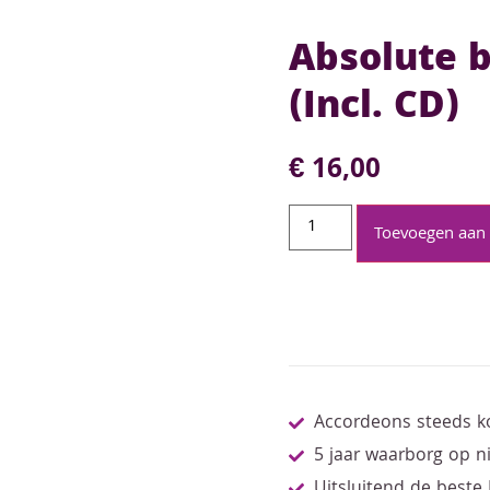
Absolute b
(Incl. CD)
€
16,00
Toevoegen aan
Accordeons steeds k
5 jaar waarborg op 
Uitsluitend de beste