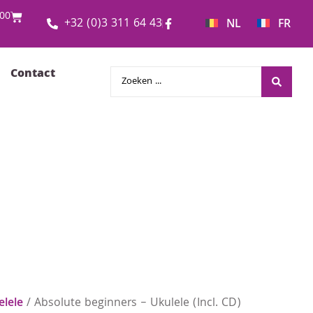
00
+32 (0)3 311 64 43
NL
FR
Contact
elele
/ Absolute beginners – Ukulele (Incl. CD)