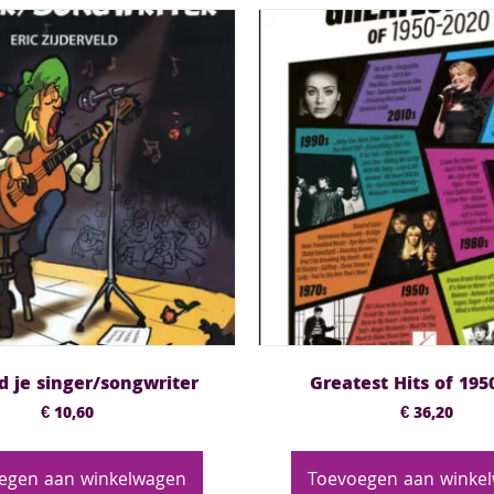
d je singer/songwriter
Greatest Hits of 195
€
10,60
€
36,20
egen aan winkelwagen
Toevoegen aan winke