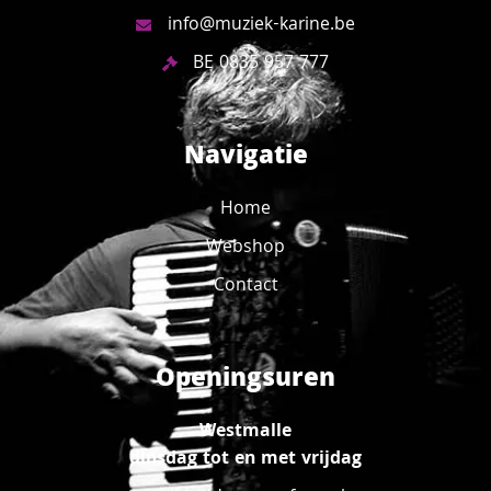
info@muziek-karine.be
BE 0835 957 777
Navigatie
Home
Webshop
Contact
Openingsuren
Westmalle
dinsdag tot en met vrijdag