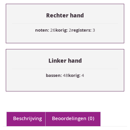
Rechter hand
noten:
26
korig:
2
registers:
3
Linker hand
bassen:
48
korig:
4
Beschrijving
Beoordelingen (0)