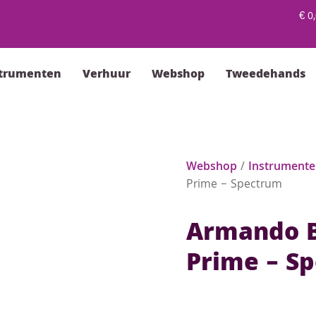
€
0,
strumenten
Verhuur
Webshop
Tweedehands
Webshop
/
Instrument
Prime – Spectrum
Armando B
Prime – S