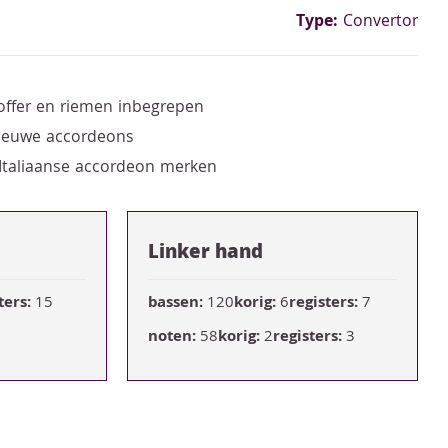
Type:
Convertor
offer en riemen inbegrepen
nieuwe accordeons
 Italiaanse accordeon merken
Linker hand
ters:
15
bassen:
120
korig:
6
registers:
7
noten:
58
korig:
2
registers:
3