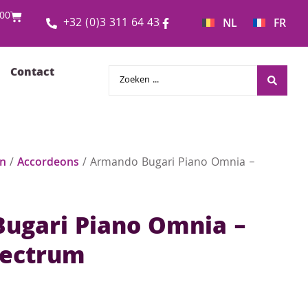
00
+32 (0)3 311 64 43
NL
FR
Contact
en
/
Accordeons
/ Armando Bugari Piano Omnia –
ugari Piano Omnia –
pectrum