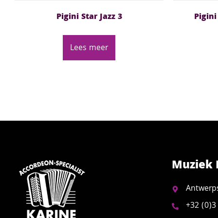
Pigini Star Jazz 3
Pigin
Lees meer
Muziek 
Antwerp
+32 (0)3