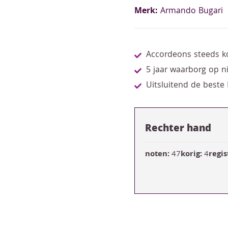
Merk:
Armando Bugari
Accordeons steeds k
5 jaar waarborg op 
Uitsluitend de beste
Rechter hand
noten:
47
korig:
4
regis