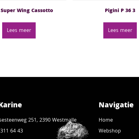
i Super Wing Cassotto
Pigini P 36 3
Lees meer
Lees meer
Karine
Navigatie
sesteenweg 251, 2390 Westmalle
Home
 311 64 43
Webshop