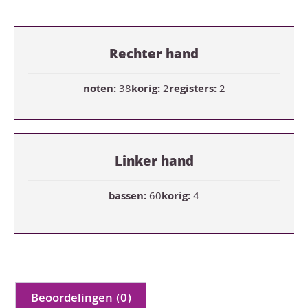
Rechter hand
noten:
38
korig:
2
registers:
2
Linker hand
bassen:
60
korig:
4
Beoordelingen (0)