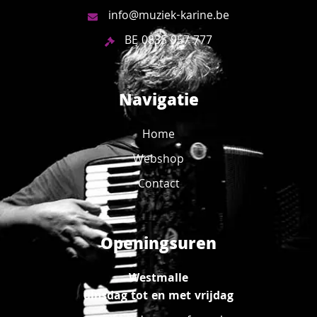
info@muziek-karine.be
BE 0835 957 777
Navigatie
Home
Webshop
Contact
Openingsuren
Westmalle
dinsdag tot en met vrijdag