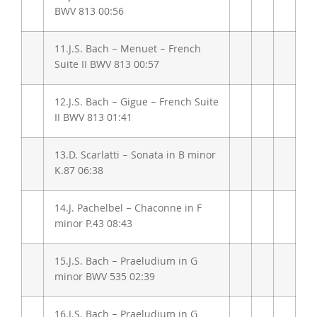
BWV 813
00:56
11.
J.S. Bach – Menuet – French
Suite II BWV 813
00:57
12.
J.S. Bach – Gigue – French Suite
II BWV 813
01:41
13.
D. Scarlatti – Sonata in B minor
K.87
06:38
14.
J. Pachelbel – Chaconne in F
minor P.43
08:43
15.
J.S. Bach – Praeludium in G
minor BWV 535
02:39
16.
J.S. Bach – Praeludium in G