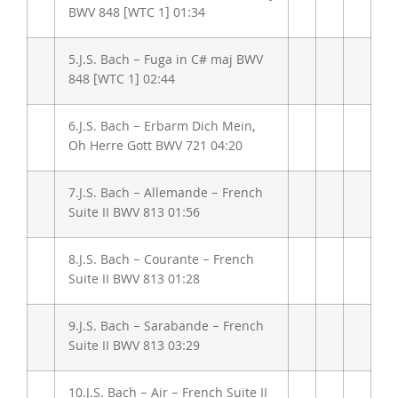
BWV 848 [WTC 1]
01:34
5.
J.S. Bach – Fuga in C# maj BWV
848 [WTC 1]
02:44
6.
J.S. Bach – Erbarm Dich Mein,
Oh Herre Gott BWV 721
04:20
7.
J.S. Bach – Allemande – French
Suite II BWV 813
01:56
8.
J.S. Bach – Courante – French
Suite II BWV 813
01:28
9.
J.S. Bach – Sarabande – French
Suite II BWV 813
03:29
10.
J.S. Bach – Air – French Suite II