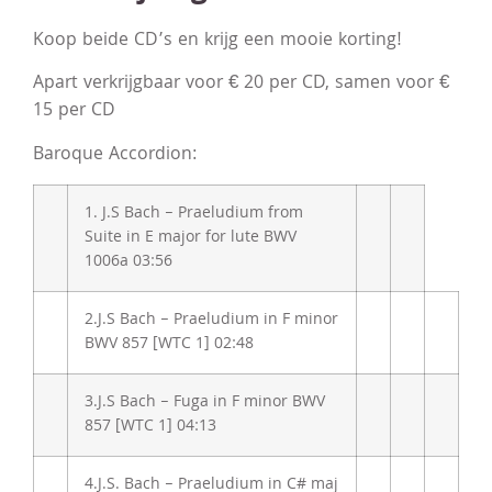
Koop beide CD’s en krijg een mooie korting!
Apart verkrijgbaar voor € 20 per CD, samen voor €
15 per CD
Baroque Accordion:
1. J.S Bach – Praeludium from
Suite in E major for lute BWV
1006a
03:56
2.
J.S Bach – Praeludium in F minor
BWV 857 [WTC 1]
02:48
3.
J.S Bach – Fuga in F minor BWV
857 [WTC 1]
04:13
4.
J.S. Bach – Praeludium in C# maj