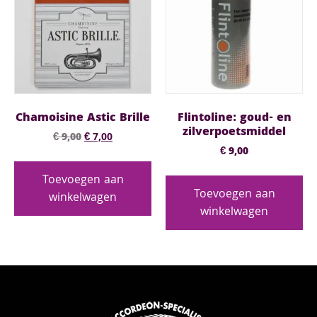
Chamoisine Astic Brille
Flintoline: goud- en
zilverpoetsmiddel
€
9,00
€
7,00
€
9,00
Toevoegen aan
Toevoegen aan
winkelwagen
winkelwagen