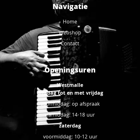
Navigatie
Home
Webshop
Contact
Openingsuren
Westmalle
dinsdag tot en met vrijdag
voormiddag: op afspraak
namiddag: 14-18 uur
zaterdag
voormiddag: 10-12 uur