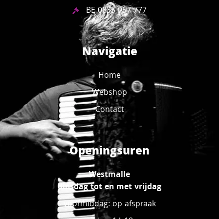
BE 0835 957 777
Navigatie
Home
Webshop
Contact
Openingsuren
Westmalle
dinsdag tot en met vrijdag
voormiddag: op afspraak