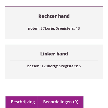
Rechter hand
noten:
37
korig:
5
registers:
13
Linker hand
bassen:
120
korig:
5
registers:
5
Beschrijving
Beoordelingen (0)