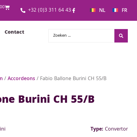
00
+32 (0)3 311 64 43
NL
FR
Contact
en
/
Accordeons
/ Fabio Ballone Burini CH 55/B
one Burini CH 55/B
ini
Type:
Convertor