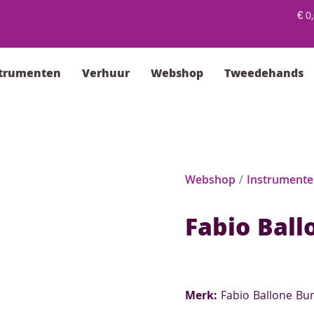
€
0,
strumenten
Verhuur
Webshop
Tweedehands
Webshop
/
Instrument
Fabio Ball
Merk:
Fabio Ballone Bur