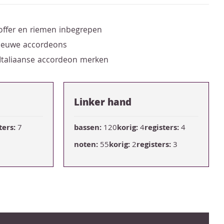
offer en riemen inbegrepen
nieuwe accordeons
 Italiaanse accordeon merken
Linker hand
ters:
7
bassen:
120
korig:
4
registers:
4
noten:
55
korig:
2
registers:
3