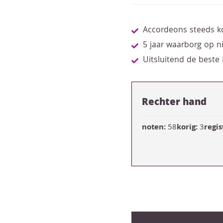
Accordeons steeds k
5 jaar waarborg op 
Uitsluitend de beste
Rechter hand
noten:
58
korig:
3
regis