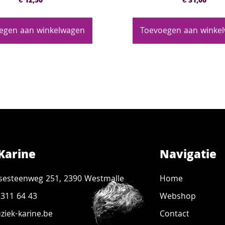
€
12,50
€
31,00
egen aan winkelwagen
Toevoegen aan winke
Karine
Navigatie
sesteenweg 251, 2390 Westmalle
Home
 311 64 43
Webshop
iek-karine.be
Contact