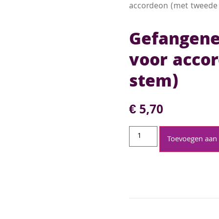
accordeon (met tweede
Gefangene
voor acco
stem)
€
5,70
Toevoegen aan