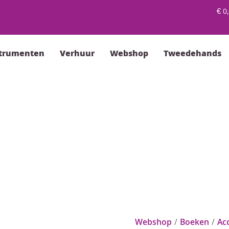
€
0,
strumenten
Verhuur
Webshop
Tweedehands
Webshop
/
Boeken
/
Ac