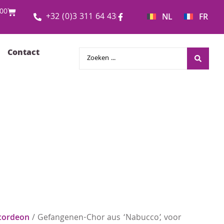
00
+32 (0)3 311 64 43
NL
FR
Contact
cordeon
/ Gefangenen-Chor aus ‘Nabucco’, voor