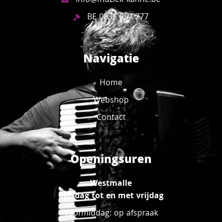
info@muziek-karine.be
BE 0835 957 777
Navigatie
Home
Webshop
Contact
Openingsuren
Westmalle
dinsdag tot en met vrijdag
voormiddag: op afspraak