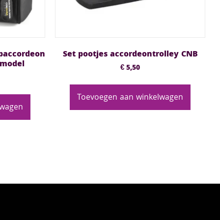
paccordeon
Set pootjes accordeontrolley CNB
 model
€
5,50
Toevoegen aan winkelwagen
lwagen