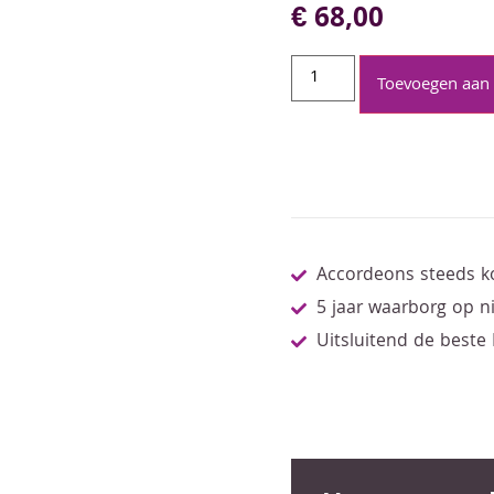
€
68,00
Toevoegen aan
Accordeons steeds k
5 jaar waarborg op 
Uitsluitend de beste