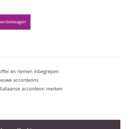
 winkelwagen
offer en riemen inbegrepen
nieuwe accordeons
 Italiaanse accordeon merken