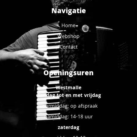
Navigatie
Home
Webshop
Contact
Openingsuren
Westmalle
dinsdag tot en met vrijdag
voormiddag: op afspraak
namiddag: 14-18 uur
zaterdag