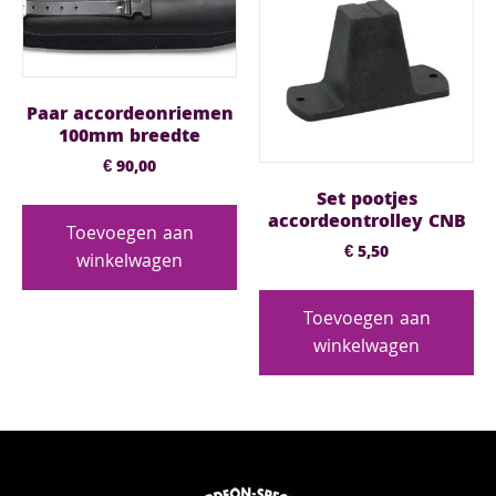
Paar accordeonriemen
100mm breedte
€
90,00
Set pootjes
accordeontrolley CNB
Toevoegen aan
€
5,50
winkelwagen
Toevoegen aan
winkelwagen