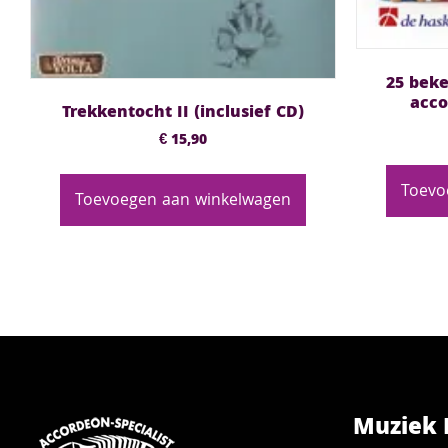
25 beke
acco
Trekkentocht II (inclusief CD)
€
15,90
Toevo
Toevoegen aan winkelwagen
Muziek 