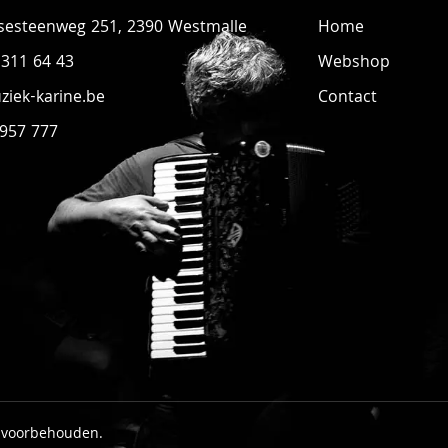
sesteenweg 251, 2390 Westmalle
Home
 311 64 43
Webshop
iek-karine.be
Contact
 957 777
n voorbehouden.