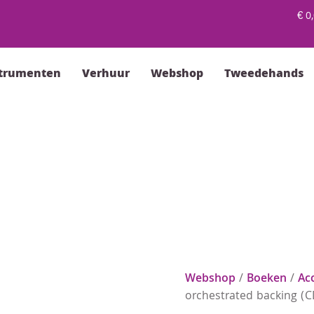
€
0,
strumenten
Verhuur
Webshop
Tweedehands
Webshop
/
Boeken
/
Ac
orchestrated backing (CD