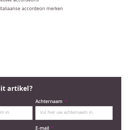
nieuwe accordeons
 Italiaanse accordeon merken
it artikel?
Achternaam
E-mail