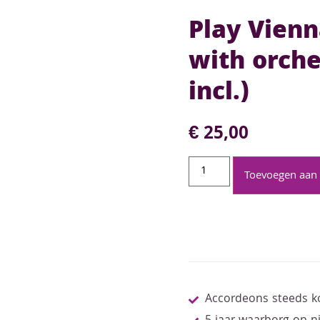
Play Vienn
with orche
incl.)
€
25,00
Toevoegen aan
Accordeons steeds k