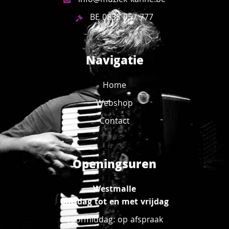
info@muziek-karine.be
BE 0835 957 777
Navigatie
Home
Webshop
Contact
Openingsuren
Westmalle
dinsdag tot en met vrijdag
voormiddag: op afspraak