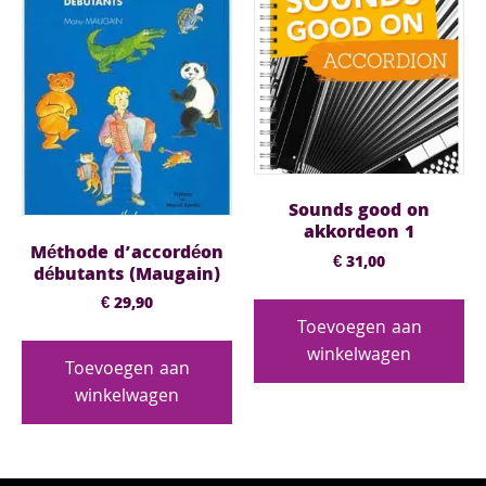
Sounds good on
akkordeon 1
Méthode d’accordéon
€
31,00
débutants (Maugain)
€
29,90
Toevoegen aan
winkelwagen
Toevoegen aan
winkelwagen