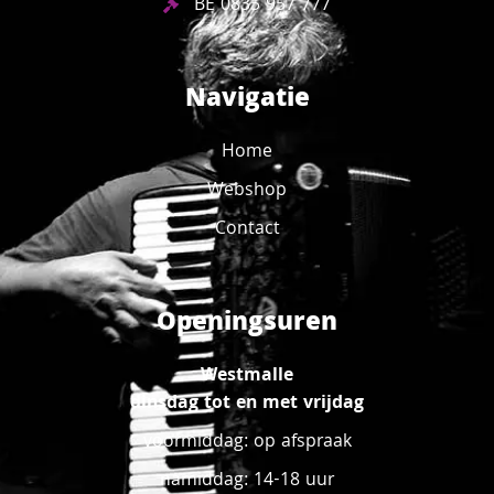
BE 0835 957 777
Navigatie
Home
Webshop
Contact
Openingsuren
Westmalle
dinsdag tot en met vrijdag
voormiddag: op afspraak
namiddag: 14-18 uur