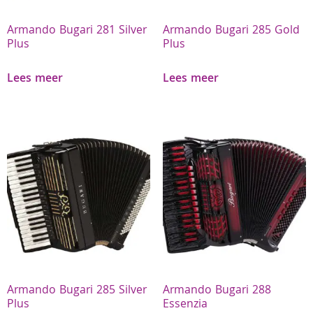
Armando Bugari 281 Silver
Armando Bugari 285 Gold
Plus
Plus
Lees meer
Lees meer
Armando Bugari 285 Silver
Armando Bugari 288
Plus
Essenzia