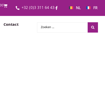
00
+32 (0)3 311 64 43
NL
FR
Contact