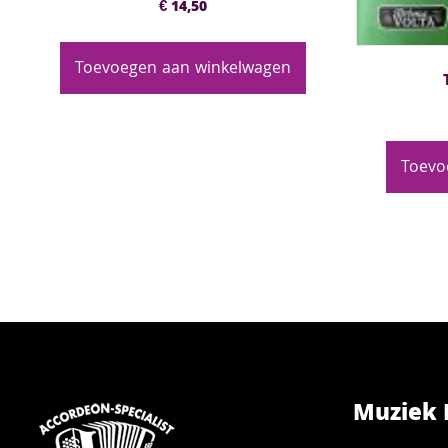
€
14,50
Toevoegen aan winkelwagen
Toevo
Muziek 