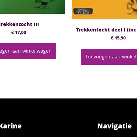
Trekkentocht III
Trekkentocht deel I (inc
€
17,00
€
15,90
egen aan winkelwagen
Toevoegen aan winke
Karine
Navigatie