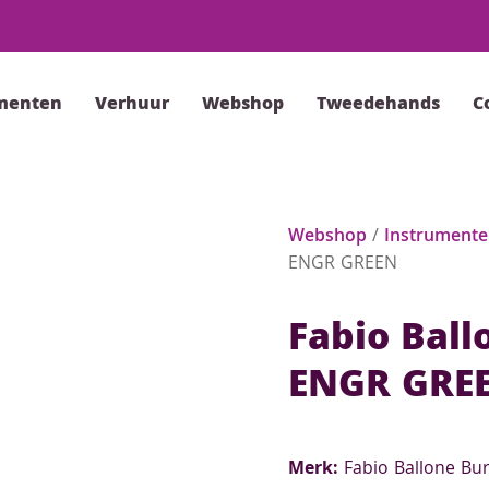
menten
Verhuur
Webshop
Tweedehands
C
Webshop
/
Instrument
ENGR GREEN
Fabio Ball
ENGR GRE
Merk:
Fabio Ballone Bur