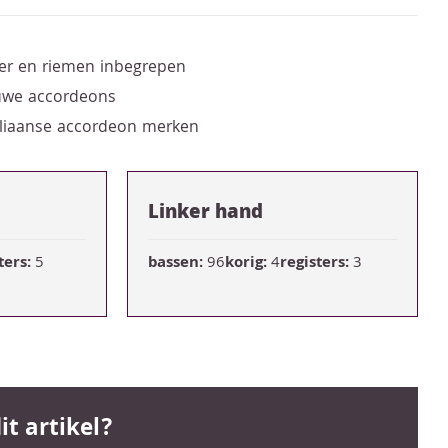
er en riemen inbegrepen
euwe accordeons
taliaanse accordeon merken
Linker hand
ters:
5
bassen:
96
korig:
4
registers:
3
it artikel?