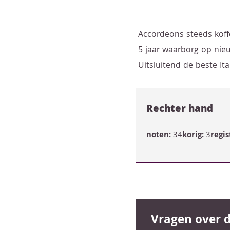
Accordeons steeds koff
5 jaar waarborg op ni
Uitsluitend de beste I
Rechter hand
noten:
34
korig:
3
regis
Vragen over d