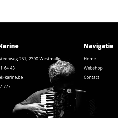
Karine
Navigatie
steenweg 251, 2390 Westmalle
Home
11 64 43
Webshop
k-karine.be
Contact
7 777