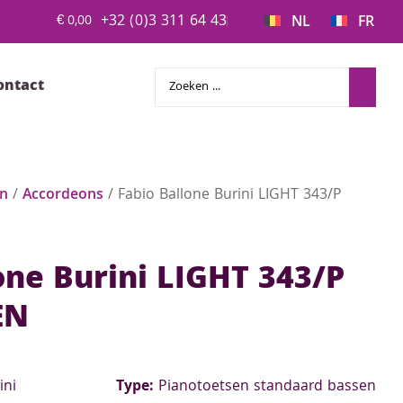
+32 (0)3 311 64 43
€
0,00
NL
FR
ontact
en
/
Accordeons
/ Fabio Ballone Burini LIGHT 343/P
one Burini LIGHT 343/P
EN
ini
Type:
Pianotoetsen standaard bassen